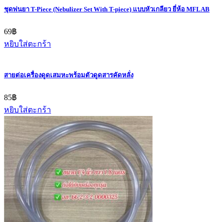
ชุดพ่นยา T-Piece (Nebulizer Set With T-piece) แบบหัวเกลียว ยี่ห้อ MFLAB
69
฿
หยิบใส่ตะกร้า
สายต่อเครื่องดูดเสมหะพร้อมตัวดูดสารคัดหลั่ง
85
฿
หยิบใส่ตะกร้า