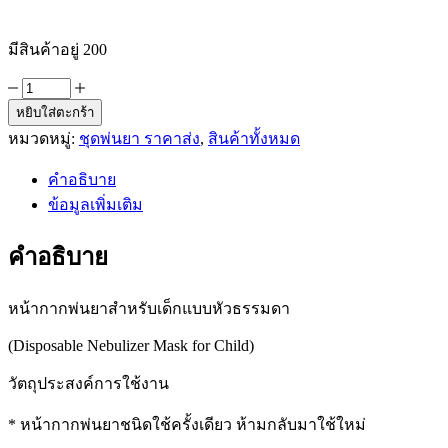
มีสินค้าอยู่ 200
จำนวน
หยิบใส่ตะกร้า
หน้ากาก
หมวดหมู่:
ชุดพ่นยา ราคาส่ง
,
สินค้าทั้งหมด
พ่น
ยา
คำอธิบาย
เด็ก
ข้อมูลเพิ่มเติม
หัว
ธรรมดา
คำอธิบาย
ชิ้น
หน้ากากพ่นยาสำหรับเด็กแบบหัวธรรมดา
(Disposable Nebulizer Mask for Child)
วัตถุประสงค์การใช้งาน
* หน้ากากพ่นยาชนิดใช้ครั้งเดียว ห้ามกลับมาใช้ใหม่