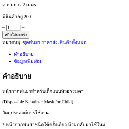
ความยาว 2 เมตร
มีสินค้าอยู่ 200
จำนวน
หยิบใส่ตะกร้า
หน้ากาก
หมวดหมู่:
ชุดพ่นยา ราคาส่ง
,
สินค้าทั้งหมด
พ่น
ยา
คำอธิบาย
สำหรับ
ข้อมูลเพิ่มเติม
เด็ก
แบบ
คำอธิบาย
หัว
เกลียว
หน้ากากพ่นยาสำหรับเด็กแบบหัวธรรมดา
ชิ้น
(Disposable Nebulizer Mask for Child)
วัตถุประสงค์การใช้งาน
* หน้ากากพ่นยาชนิดใช้ครั้งเดียว ห้ามกลับมาใช้ใหม่