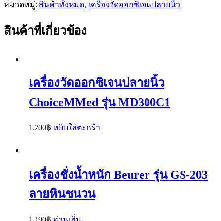
หมวดหมู่:
สินค้าทั้งหมด
,
เครื่องวัดออกซิเจนปลายนิ้ว
วัด
ออกซิเจน
สินค้าที่เกี่ยวข้อง
ปลาย
นิ้ว
Rossmax
รุ่น
SB200
เครื่องวัดออกซิเจนปลายนิ้ว
ชิ้น
ChoiceMMed รุ่น MD300C1
1,200
฿
หยิบใส่ตะกร้า
เครื่องชั่งน้ำหนัก Beurer รุ่น GS-203
ลายหินชนวน
1,190
฿
อ่านเพิ่ม