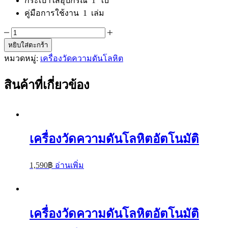
กระเป๋าใส่อุปกรณ์ 1 ใบ
คู่มือการใช้งาน 1 เล่ม
จำนวน
หยิบใส่ตะกร้า
เครื่อง
หมวดหมู่:
เครื่องวัดความดันโลหิต
วัด
ความ
สินค้าที่เกี่ยวข้อง
ดัน
โลหิต
อัตโนมัติ
Yuwell
รุ่น
เครื่องวัดความดันโลหิตอัตโนมัติ
YE670A
ชิ้น
1,590
฿
อ่านเพิ่ม
เครื่องวัดความดันโลหิตอัตโนมัติ