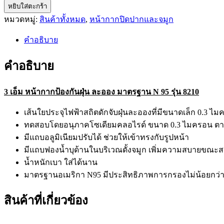
หยิบใส่ตะกร้า
หน้ากาก
N95/Mask
หมวดหมู่:
สินค้าทั้งหมด
,
หน้ากากปิดปากและจมูก
N95
รุ่น
คำอธิบาย
8210
ชิ้น
คำอธิบาย
3 เอ็ม หน้ากากป้องกันฝุ่น ละออง มาตรฐาน N 95 รุ่น 8210
เส้นใยประจุไฟฟ้าสถิตดักจับฝุ่นละอองที่มีขนาดเล็ก 0.3 ไมค
ทดสอบโดยอนุภาคโซเดียมคลอไรด์ ขนาด 0.3 ไมครอน ต
มีแถบอลูมิเนียมปรับได้ ช่วยให้เข้าทรงกับรูปหน้า
มีแถบฟองน้ำบุด้านในบริเวณดั้งจมูก เพิ่มความสบายขณะส
น้ำหนักเบา ใส่ได้นาน
มาตรฐานอเมริกา N95 มีประสิทธิภาพการกรองไม่น้อยกว่
สินค้าที่เกี่ยวข้อง