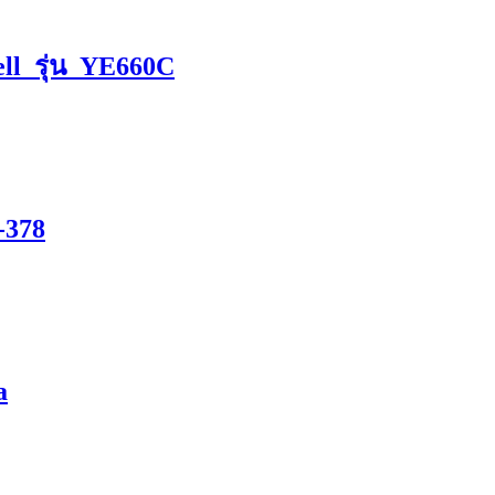
ell รุ่น YE660C
D-378
a