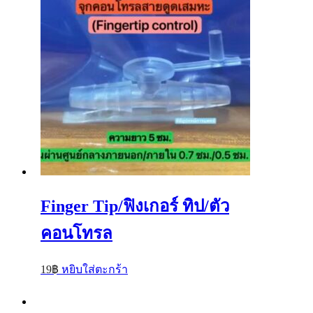
Finger Tip/ฟิงเกอร์ ทิป/ตัว
คอนโทรล
19
฿
หยิบใส่ตะกร้า